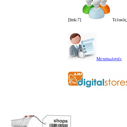
[link:7]
Τελικός
Μεταπωλητές