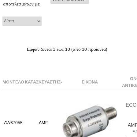
αποτελεσμάτων με:
Εμφανίζονται
1
έως
10
(από
10
προϊόντα)
ΌΝ
ΜΟΝΤΈΛΟ
ΚΑΤΑΣΚΕΥΑΣΤΉΣ-
ΕΙΚΌΝΑ
ΑΝΤΙΚ
ECO
AW67055
AMF
AMF
S