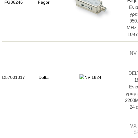
Fago
FG86246
Fagor
Ενι
γρα
950
ΜΗz,
109 
NV 
DEL
D57001317
Delta
1
Ενι
γραμμ
2200M
24 
VX
0