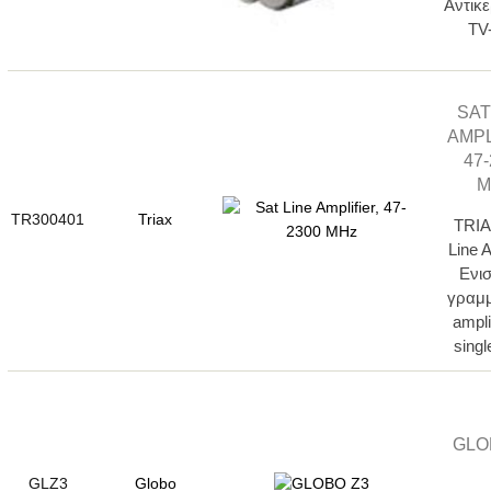
Αντικ
TV
SAT
AMPL
47
M
TR300401
Triax
TRI
Line A
Ενι
γραμμ
ampli
single
GLO
GLZ3
Globo