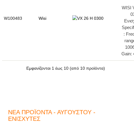
WISI 
0
W100483
Wisi
Ενι
Specif
: Fr
rang
100
Gain: 
Εμφανίζονται
1
έως
10
(από
10
προϊόντα)
ΝΈΑ ΠΡΟΪΌΝΤΑ - ΑΥΓΟΎΣΤΟΥ -
ΕΝΙΣΧΥΤΈΣ