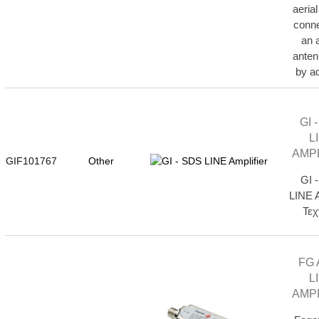
aerial
conne
an 
anten
by ad
GI 
L
AMPL
GIF101767
Other
GI 
LINE A
Τεχν
FG 
L
AMPL