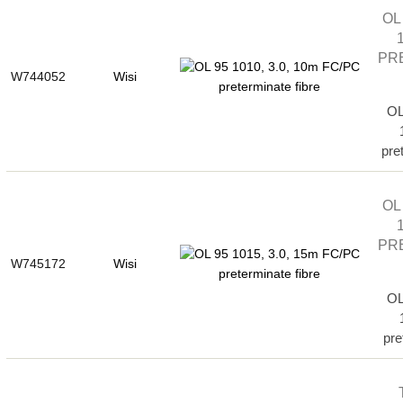
OL 
PR
W744052
Wisi
OL
pre
OL 
PR
W745172
Wisi
OL
pre