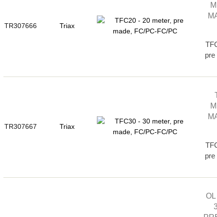
M
MA
TR307666
Triax
TFC
pre
M
MA
TR307667
Triax
TFC
pre
OL 
PR