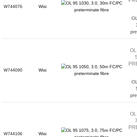
W744076
Wisi
OL
pre
OL 
PR
W744090
Wisi
OL
pre
OL 
PR
W744106
Wisi