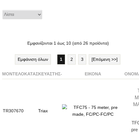
Εμφανίζονται
1
έως
10
(από
26
προϊόντα)
Εμφάνιση όλων
1
2
3
[Επόμενη >>]
ΜΟΝΤΈΛΟ
ΚΑΤΑΣΚΕΥΑΣΤΉΣ-
ΕΙΚΌΝΑ
ΌΝΟΜΑ
M
MA
TR307670
Triax
TFC
pre