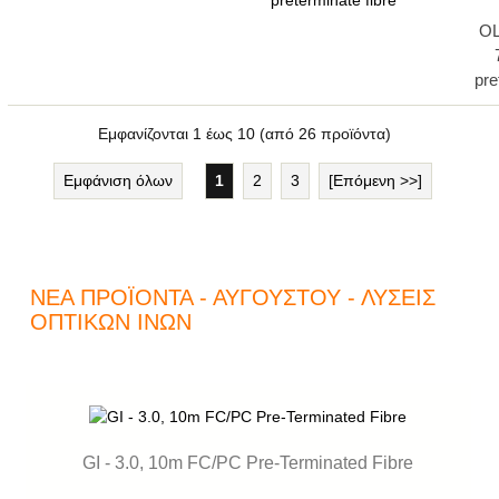
OL
pre
Εμφανίζονται
1
έως
10
(από
26
προϊόντα)
Εμφάνιση όλων
1
2
3
[Επόμενη >>]
ΝΈΑ ΠΡΟΪΌΝΤΑ - ΑΥΓΟΎΣΤΟΥ - ΛΎΣΕΙΣ
ΟΠΤΙΚΏΝ ΙΝΏΝ
GI - 3.0, 10m FC/PC Pre-Terminated Fibre