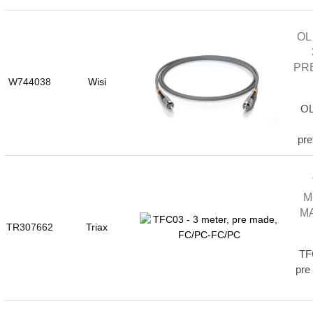
OL 
PR
W744038
Wisi
OL
pre
M
MA
TR307662
Triax
TF
pre