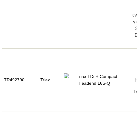
εν
γ
TR492790
Triax
T