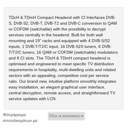
TDcH & TDmH Compact Headend with CI Interfaces DVB-
S, DVB-S2, DVB-T, DVB-T2 and DVB-C conversion to QAM
or COFDM (switchable) with the possibility to decrypt
services centrally in the headend. Built for both wall
mounting and 19” racks and equipped with 4 DVB-S/S2
inputs, 1 DVB-T/T2/C input, 16 DVB-S2X tuners, 6 DVB-
T/T2/C tuners, 16 QAM or COFDM (switchable) modulators
and 8 CI slots. The TDcH & TDmH compact headend is
optimised and engineered to meet specific TV distribution
requirements in hospitality, multi-dwelling units and related
sectors with an appealing, competitive cost per service
ratio. Our brand new, intuitive platform smoothly integrates
easy installation, an elegant graphical user interface,
central decryption, remote access, and straightforward TV
service updates with LCN.
Φιλτράρισμα
αποτελεσμάτων με: