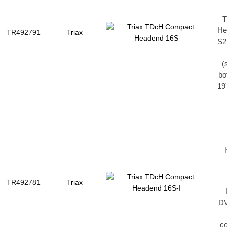
T
He
TR492791
Triax
S2
(
bo
19
TR492781
Triax
DV
c