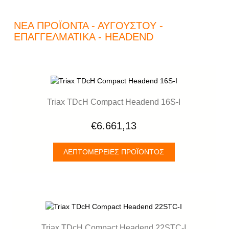
ΝΈΑ ΠΡΟΪΌΝΤΑ - ΑΥΓΟΎΣΤΟΥ -
ΕΠΑΓΓΕΛΜΑΤΙΚΆ - HEADEND
Triax TDcH Compact Headend 16S-I
€6.661,13
ΛΕΠΤΟΜΈΡΕΙΕΣ ΠΡΟΪΌΝΤΟΣ
Triax TDcH Compact Headend 22STC-I