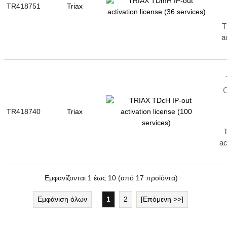
TR418751
Triax
T
a
TR418740
Triax
ac
Εμφανίζονται
1
έως
10
(από
17
προϊόντα)
Εμφάνιση όλων
1
2
[Επόμενη >>]