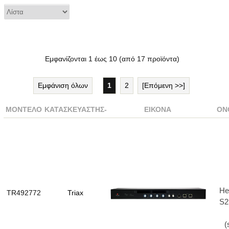
Εμφανίζονται
1
έως
10
(από
17
προϊόντα)
Εμφάνιση όλων
1
2
[Επόμενη >>]
ΜΟΝΤΈΛΟ
ΚΑΤΑΣΚΕΥΑΣΤΉΣ-
ΕΙΚΌΝΑ
ΌΝ
He
TR492772
Triax
S2
(