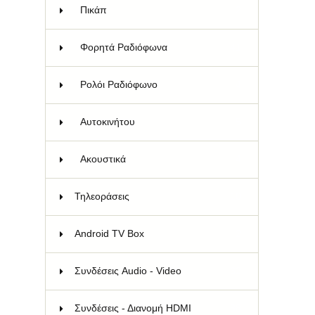
Πικάπ
2
Φορητά Ραδιόφωνα
41
Ρολόι Ραδιόφωνο
4
Αυτοκινήτου
5
Ακουστικά
4
Τηλεοράσεις
10
Android TV Box
2
Συνδέσεις Audio - Video
62
Συνδέσεις - Διανομή HDMI
88