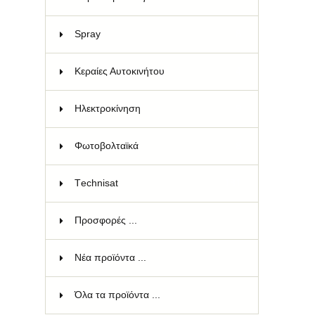
Spray
8
Κεραίες Αυτοκινήτου
4
Ηλεκτροκίνηση
9
Φωτοβολταϊκά
8
Τechnisat
181
Προσφορές ...
Νέα προϊόντα ...
Όλα τα προϊόντα ...