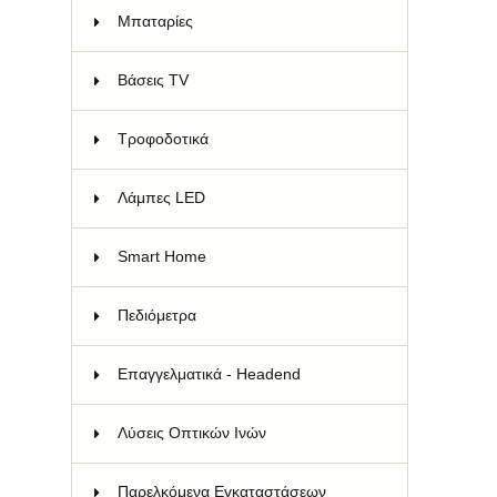
Μπαταρίες
84
Bάσεις TV
66
Τροφοδοτικά
30
Λάμπες LED
26
Smart Home
38
Πεδιόμετρα
11
Επαγγελματικά - Headend
145
Λύσεις Οπτικών Ινών
141
Παρελκόμενα Εγκαταστάσεων
45