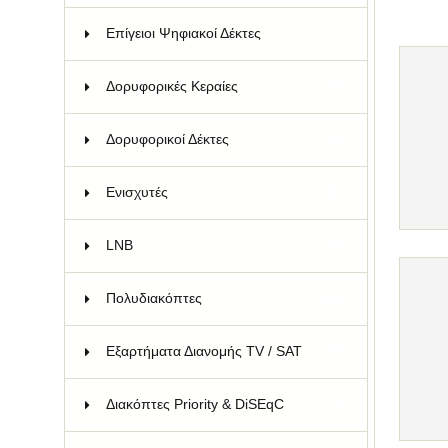
Επίγειοι Ψηφιακοί Δέκτες
22
Δορυφορικές Κεραίες
57
Δορυφορικοί Δέκτες
13
Ενισχυτές
104
LNB
43
Πολυδιακόπτες
135
Εξαρτήματα Διανομής TV / SAT
99
Διακόπτες Priority & DiSEqC
14