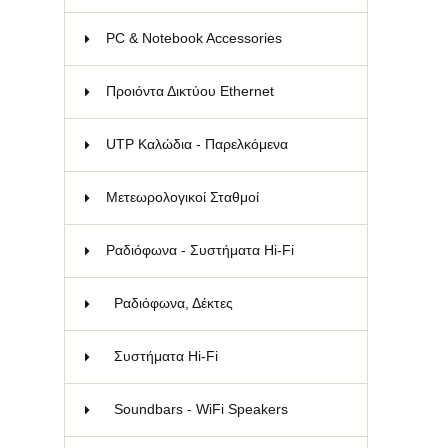
PC & Notebook Accessories
73
Προιόντα Δικτύου Ethernet
158
UTP Καλώδια - Παρελκόμενα
110
Μετεωρολογικοί Σταθμοί
9
Ραδιόφωνα - Συστήματα Hi-Fi
93
Ραδιόφωνα, Δέκτες
27
Συστήματα Hi-Fi
7
Soundbars - WiFi Speakers
3