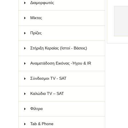
Διαμορφωτές
15
Μίκτες
12
Πρίζες
65
Στήριξη Κεραίας (Ιστοί - Βάσεις)
73
Αναμετάδοση Εικόνας -Ήχου & IR
11
Σύνδεσμοι TV - SAT
78
Καλώδια TV – SAT
66
Φίλτρα
11
Tab & Phone
93