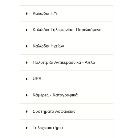
Καλώδια Η/Υ
21
Kαλώδια Τηλεφωνίας- Παρελκόμενα
18
Καλώδια Ηχείων
6
Πολύπριζα Αντικεραυνικά - Απλά
33
UPS
19
Κάμερες - Καταγραφικά
77
Συστήματα Ασφαλείας
46
Τηλεχειριστήρια
158