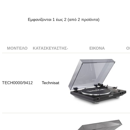
Εμφανίζονται
1
έως
2
(από
2
προϊόντα)
ΜΟΝΤΈΛΟ
ΚΑΤΑΣΚΕΥΑΣΤΉΣ-
ΕΙΚΌΝΑ
Ό
TECH0000/9412
Technisat