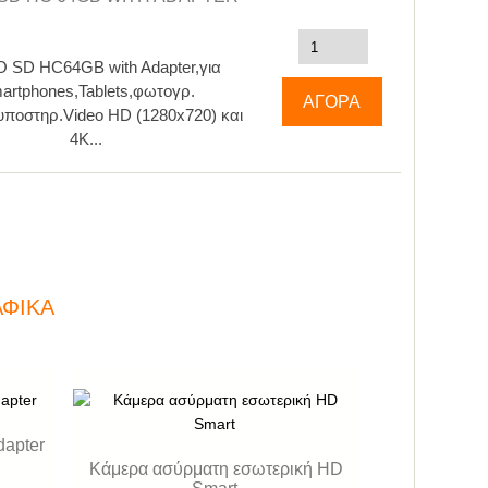
 SD HC64GB with Adapter,για
artphones,Tablets,φωτογρ.
υποστηρ.Video HD (1280x720) και
4Κ...
ΑΦΙΚΆ
apter
Kάμερα ασύρματη εσωτερική HD