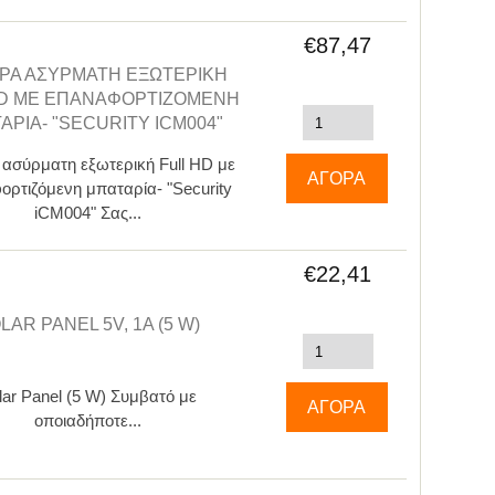
€87,47
ΡΑ ΑΣΎΡΜΑΤΗ ΕΞΩΤΕΡΙΚΉ
HD ΜΕ ΕΠΑΝΑΦΟΡΤΙΖΌΜΕΝΗ
ΑΡΊΑ- "SECURITY ICM004"
ασύρματη εξωτερική Full HD με
ρτιζόμενη μπαταρία- "Security
iCM004" Σας...
€22,41
LAR PANEL 5V, 1A (5 W)
lar Panel (5 W) Συμβατό με
οποιαδήποτε...