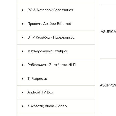
PC & Notebook Accessories
73
Προιόντα Δικτύου Ethernet
158
ASUPiC
UTP Καλώδια - Παρελκόμενα
110
Μετεωρολογικοί Σταθμοί
9
Ραδιόφωνα - Συστήματα Hi-Fi
93
Τηλεοράσεις
10
ASUPPS
Android TV Box
2
Συνδέσεις Audio - Video
62