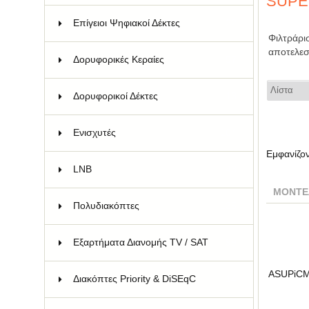
SUPE
Επίγειοι Ψηφιακοί Δέκτες
22
Φιλτράρι
αποτελεσ
Δορυφορικές Κεραίες
57
Δορυφορικοί Δέκτες
13
Ενισχυτές
104
Εμφανίζο
LNB
43
ΜΟΝΤΈ
Πολυδιακόπτες
135
Εξαρτήματα Διανομής TV / SAT
99
ASUPiC
Διακόπτες Priority & DiSEqC
14