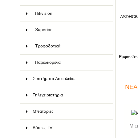
Hikvision
8
ASDHC6
Superior
8
Τροφοδoτικά
11
Εμφανίζο
Παρελκόμενα
12
Συστήματα Ασφαλείας
46
ΝΈΑ
Τηλεχειριστήρια
158
Μπαταρίες
84
Mic
Bάσεις TV
66