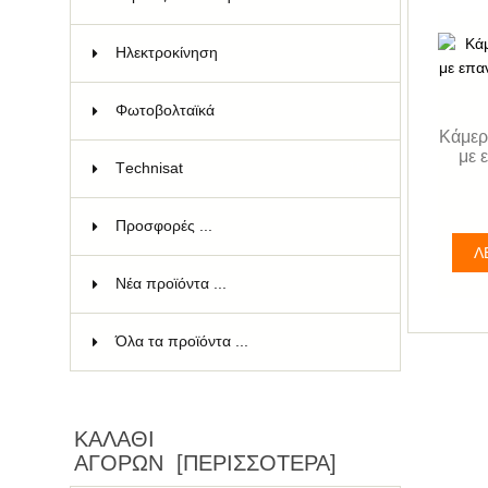
Ηλεκτροκίνηση
9
Φωτοβολταϊκά
8
Kάμερ
με 
Τechnisat
181
Προσφορές ...
Λ
Νέα προϊόντα ...
Όλα τα προϊόντα ...
ΚΑΛΆΘΙ
ΑΓΟΡΏΝ [ΠΕΡΙΣΣΌΤΕΡΑ]