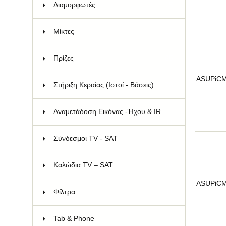
Διαμορφωτές
15
Μίκτες
12
Πρίζες
65
ASUPiC
Στήριξη Κεραίας (Ιστοί - Βάσεις)
73
Αναμετάδοση Εικόνας -Ήχου & IR
11
Σύνδεσμοι TV - SAT
78
Καλώδια TV – SAT
66
ASUPiC
Φίλτρα
11
Tab & Phone
93