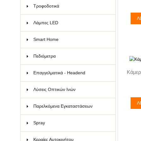
Τροφοδοτικά
30
Λ
Λάμπες LED
26
Smart Home
38
Πεδιόμετρα
11
Kάμερ
Επαγγελματικά - Headend
145
Λύσεις Οπτικών Ινών
141
Λ
Παρελκόμενα Εγκαταστάσεων
45
Spray
8
Κεραίες Αυτοκινήτου
4