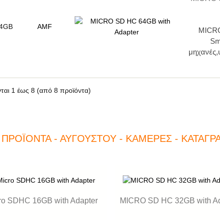
4GB
AMF
MICRO
Sm
μηχανές,
νται
1
έως
8
(από
8
προϊόντα)
 ΠΡΟΪΌΝΤΑ - ΑΥΓΟΎΣΤΟΥ - ΚΆΜΕΡΕΣ - ΚΑΤΑΓΡ
ro SDHC 16GB with Adapter
MICRO SD HC 32GB with Ad