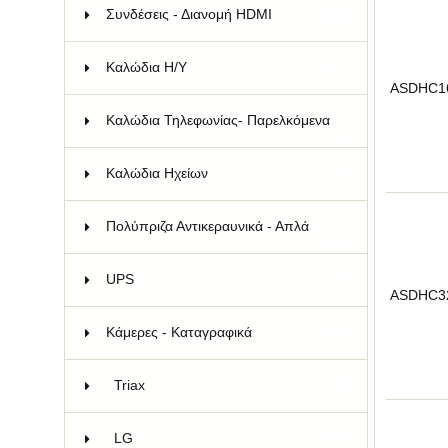
Συνδέσεις - Διανομή HDMI
88
Καλώδια Η/Υ
21
ASDHC1
Kαλώδια Τηλεφωνίας- Παρελκόμενα
18
Καλώδια Ηχείων
6
Πολύπριζα Αντικεραυνικά - Απλά
33
UPS
19
ASDHC3
Κάμερες - Καταγραφικά
77
Triax
16
LG
22