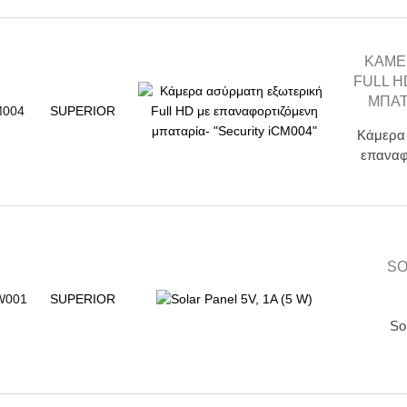
KΆΜΕ
FULL 
ΜΠΑΤ
M004
SUPERIOR
Kάμερα 
επαναφο
SO
W001
SUPERIOR
So