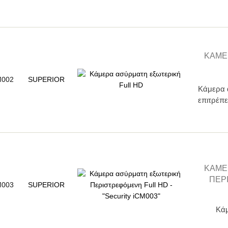
KΆΜΕ
M002
SUPERIOR
Kάμερα 
επιτρέπε
KΆΜΕ
ΠΕΡ
M003
SUPERIOR
Kάμ