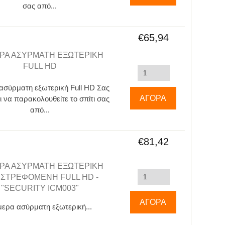
σας από...
€65,94
ΡΑ ΑΣΎΡΜΑΤΗ ΕΞΩΤΕΡΙΚΉ
FULL HD
ασύρματη εξωτερική Full HD Σας
ι να παρακολουθείτε το σπίτι σας
από...
€81,42
ΡΑ ΑΣΎΡΜΑΤΗ ΕΞΩΤΕΡΙΚΉ
ΙΣΤΡΕΦΌΜΕΝΗ FULL HD -
"SECURITY ICM003"
ερα ασύρματη εξωτερική...