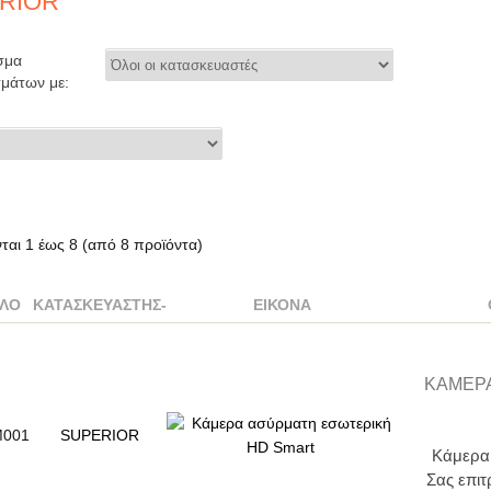
RIOR
σμα
μάτων με:
νται
1
έως
8
(από
8
προϊόντα)
ΛΟ
ΚΑΤΑΣΚΕΥΑΣΤΉΣ-
ΕΙΚΌΝΑ
KΆΜΕΡΑ
M001
SUPERIOR
Kάμερα
Σας επιτ