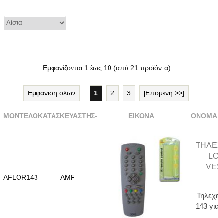
Εμφανίζονται
1
έως
10
(από
21
προϊόντα)
Εμφάνιση όλων
1
2
3
[Επόμενη >>]
ΜΟΝΤΈΛΟ
ΚΑΤΑΣΚΕΥΑΣΤΉΣ-
ΕΙΚΌΝΑ
ΌΝΟΜΑ 
ΤΗΛΕ
LO
VE
AFLOR143
AMF
Τηλεχ
143 γι