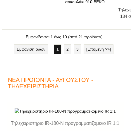
Τηλεχ
134 σ
Εμφανίζονται
1
έως
10
(από
21
προϊόντα)
Εμφάνιση όλων
1
2
3
[Επόμενη >>]
ΝΈΑ ΠΡΟΪΌΝΤΑ - ΑΥΓΟΎΣΤΟΥ -
ΤΗΛΕΧΕΙΡΙΣΤΉΡΙΑ
Τηλεχειριστήριο IR-180-N προγραμματιζόμενο IR 1:1