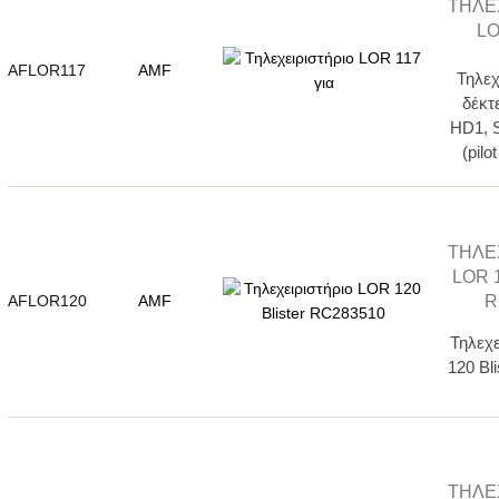
ΤΗΛΕ
LO
AFLOR117
AMF
Τηλεχ
δέκ
HD1, 
(pil
ΤΗΛΕ
LOR 
R
AFLOR120
AMF
Τηλεχ
120 Bl
ΤΗΛΕ