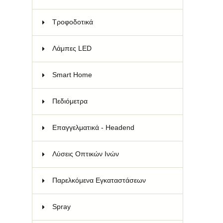
Τροφοδοτικά
30
Λάμπες LED
26
Smart Home
38
Πεδιόμετρα
11
Επαγγελματικά - Headend
145
Λύσεις Οπτικών Ινών
141
Παρελκόμενα Εγκαταστάσεων
45
Spray
8