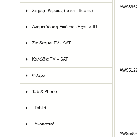
AW9396
Στήριξη Κεραίας (Ιστοί - Βάσεις)
73
Αναμετάδοση Εικόνας -Ήχου & IR
11
Σύνδεσμοι TV - SAT
78
Καλώδια TV – SAT
66
AW9512
Φίλτρα
11
Tab & Phone
93
Tablet
2
Ακουστικά
19
AW9590