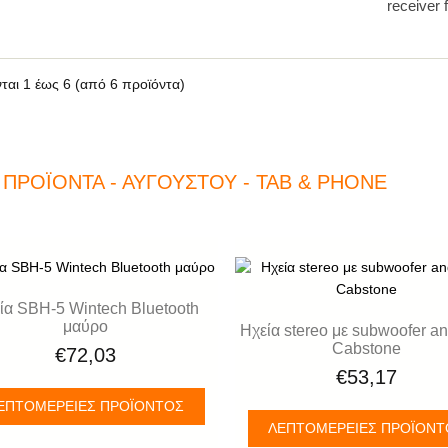
receiver 
νται
1
έως
6
(από
6
προϊόντα)
 ΠΡΟΪΌΝΤΑ - ΑΥΓΟΎΣΤΟΥ - TAB & PHONE
ία SBH-5 Wintech Bluetooth
μαύρο
Ηχεία stereo με subwoofer a
Cabstone
€72,03
€53,17
ΕΠΤΟΜΈΡΕΙΕΣ ΠΡΟΪΌΝΤΟΣ
ΛΕΠΤΟΜΈΡΕΙΕΣ ΠΡΟΪΌΝ