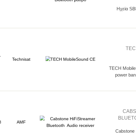
Ηχεία SB
TEC
-
Technisat
TECH MobileS
power ban
CABS
BLUET
8
AMF
Cabstone 