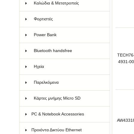
Καλώδια & Μετατροπείς
19
Φορτιστές
21
Power Bank
5
Bluetooth handsfree
11
TECH76
4931-00
Hχεία
6
Παρελκόμενα
7
Κάρτες μνήμης Micro SD
3
PC & Notebook Accessories
73
AW4331
Προιόντα Δικτύου Ethernet
158