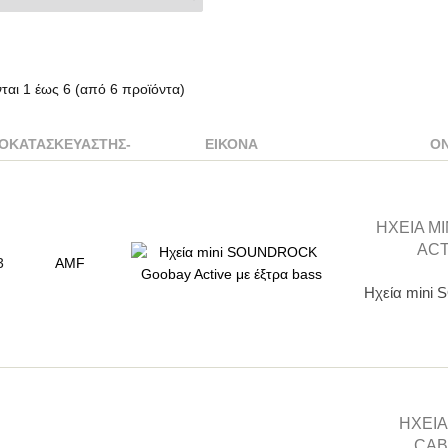
νται
1
έως
6
(από
6
προϊόντα)
Ο
ΚΑΤΑΣΚΕΥΑΣΤΉΣ-
ΕΙΚΌΝΑ
Ό
ΗΧΕΊΑ M
ACT
3
AMF
Ηχεία mini
ΗΧΕΊΑ
CAB