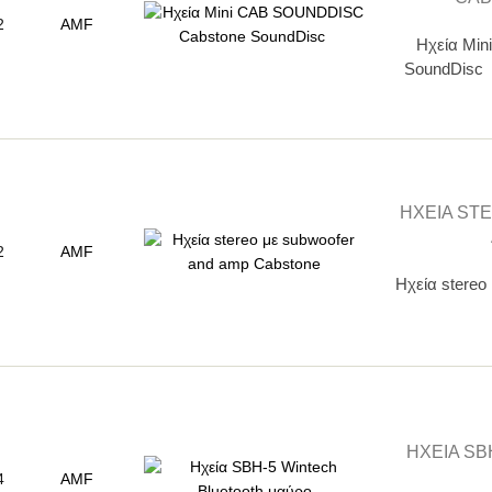
2
AMF
Ηχεία Mi
SoundDisc 
ΗΧΕΊΑ ST
2
AMF
Ηχεία stereo
ΗΧΕΊΑ S
4
AMF