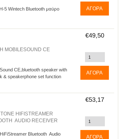
H-5 Wintech Bluetooth μαύρο
€49,50
H MOBILESOUND CE
ound CE,bluetooth speaker with
k & speakerphone set function
€53,17
TONE HIFISTREAMER
OOTH AUDIO RECEIVER
HiFiStreamer Bluetooth Audio