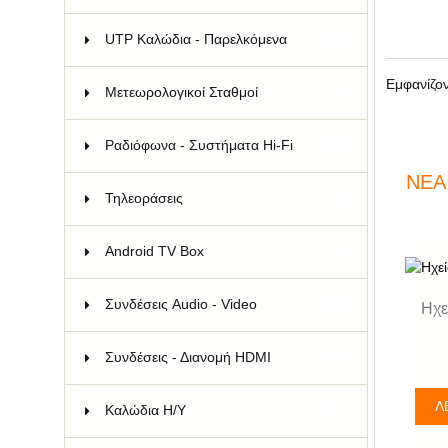
UTP Καλώδια - Παρελκόμενα
110
Εμφανίζο
Μετεωρολογικοί Σταθμοί
9
Ραδιόφωνα - Συστήματα Hi-Fi
93
ΝΈΑ
Τηλεοράσεις
10
Android TV Box
2
Συνδέσεις Audio - Video
62
Ηχε
Συνδέσεις - Διανομή HDMI
88
Λ
Καλώδια Η/Υ
21