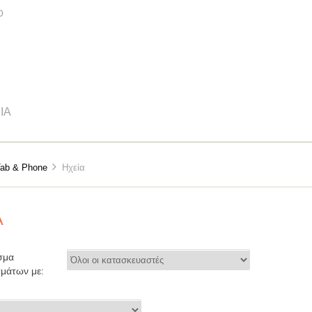
Ο
ΊΑ
Tab & Phone
Hχεία
Α
σμα
μάτων με: