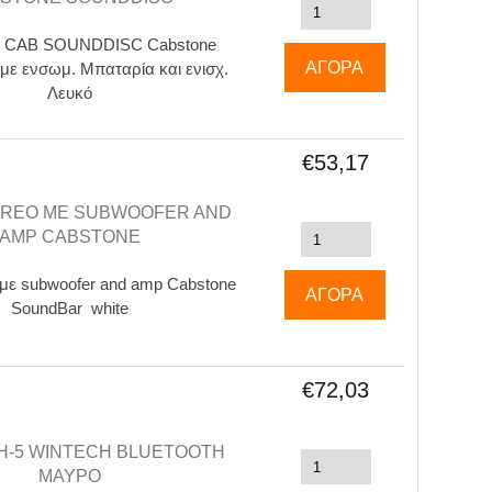
ni CAB SOUNDDISC Cabstone
με ενσωμ. Μπαταρία και ενισχ.
Λευκό
€53,17
EREO ΜΕ SUBWOOFER AND
AMP CABSTONE
 με subwoofer and amp Cabstone
SoundBar white
€72,03
BH-5 WINTECH BLUETOOTH
ΜΑΎΡΟ