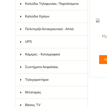
Kαλώδια Τηλεφωνίας- Παρελκόμενα
18
Καλώδια Ηχείων
6
Πολύπριζα Αντικεραυνικά - Απλά
33
Ηχ
UPS
19
Κάμερες - Καταγραφικά
77
Λ
Συστήματα Ασφαλείας
46
Τηλεχειριστήρια
158
Μπαταρίες
84
Bάσεις TV
66