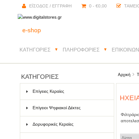
ΈΙΣΟΔΟΣ / ΕΓΓΡΑΦΉ
0 - €0,00
ΤΑΜΕΊ
e-shop
ΚΑΤΗΓΟΡΊΕΣ
ΠΛΗΡΟΦΟΡΊΕΣ
ΕΠΙΚΟΙΝΩΝ
▼
▼
Αρχική
ΚΑΤΗΓΟΡΊΕΣ
Επίγειες Κεραίες
51
HΧΕΊ
Επίγειοι Ψηφιακοί Δέκτες
22
Φιλτράρι
αποτελεσ
Δορυφορικές Κεραίες
57