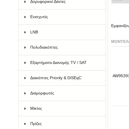
Δορυφορικοί Δέκτες
13
Ενισχυτές
104
Εμφανίζο
LNB
43
ΜΟΝΤΈΛ
Πολυδιακόπτες
135
Εξαρτήματα Διανομής TV / SAT
99
AW9539
Διακόπτες Priority & DiSEqC
14
Διαμορφωτές
15
Μίκτες
12
Πρίζες
65