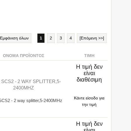
Εμφάνιση όλων
1
2
3
4
[Επόμενη >>]
ΌΝΟΜΑ ΠΡΟΪΌΝΤΟΣ
ΤΙΜΉ
Η τιμή δεν
είναι
διαθέσιμη
 SCS2 - 2 WAY SPLITTER,5-
2400MHZ
Κάντε είσοδο για
CS2 - 2 way splitter,5-2400MHz
την τιμή
Η τιμή δεν
είναι