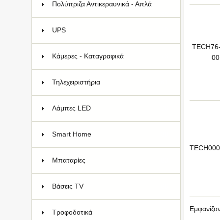
Πολύπριζα Αντικεραυνικά - Απλά
33
UPS
19
TECH76-
Κάμερες - Καταγραφικά
73
00
Τηλεχειριστήρια
161
Λάμπες LED
26
Smart Home
38
TECH000
Μπαταρίες
83
Bάσεις TV
66
Εμφανίζο
Τροφοδοτικά
22