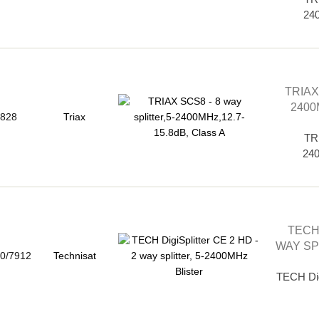
240
TRIAX
2400
828
Triax
TRI
240
TECH 
WAY SP
0/7912
Technisat
TECH Digi