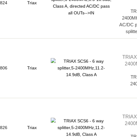
824
Triax
TRI
2400MH
AC/DC p
splitt
TRIAX
2400
806
Triax
TRI
240
TRIAX
2400
826
Triax
TRI