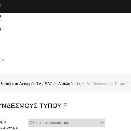
Ο
ΊΑ
Εξαρτήματα Διανομής TV / SAT
Διακλαδωτές
Με Συνδέσμους Τύπου F
ΥΝΔΈΣΜΟΥΣ ΤΎΠΟΥ F
σμα
μάτων με: