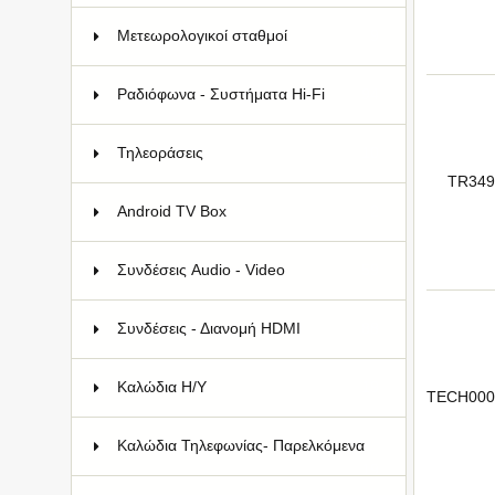
Μετεωρολογικοί σταθμοί
9
Ραδιόφωνα - Συστήματα Hi-Fi
94
Τηλεοράσεις
10
TR349
Android TV Box
2
Συνδέσεις Audio - Video
59
Συνδέσεις - Διανομή HDMI
88
Καλώδια Η/Υ
19
TECH000
Kαλώδια Τηλεφωνίας- Παρελκόμενα
19