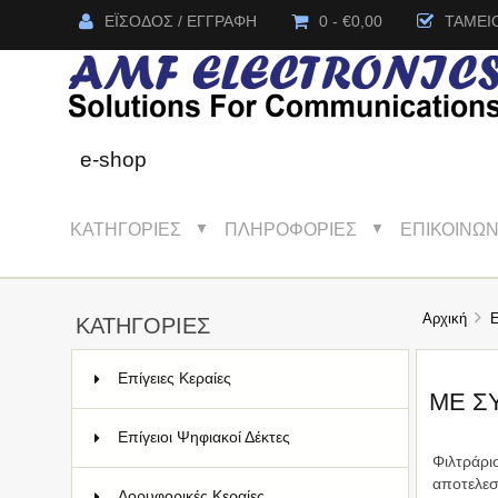
ΈΙΣΟΔΟΣ / ΕΓΓΡΑΦΉ
0 - €0,00
ΤΑΜΕΊ
e-shop
ΚΑΤΗΓΟΡΊΕΣ
ΠΛΗΡΟΦΟΡΊΕΣ
ΕΠΙΚΟΙΝΩΝ
▼
▼
Αρχική
ΚΑΤΗΓΟΡΊΕΣ
Επίγειες Κεραίες
46
ΜΕ Σ
Επίγειοι Ψηφιακοί Δέκτες
13
Φιλτράρι
αποτελεσ
Δορυφορικές Κεραίες
57