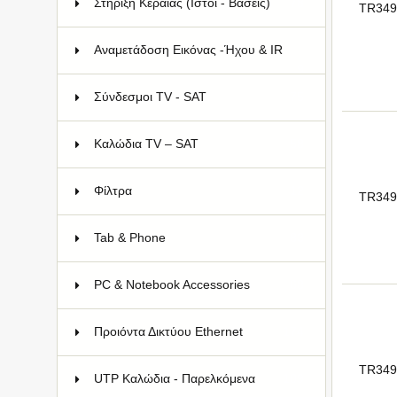
Στήριξη Κεραίας (Ιστοί - Βάσεις)
78
TR349
Αναμετάδοση Εικόνας -Ήχου & IR
9
Σύνδεσμοι TV - SAT
75
Καλώδια TV – SAT
58
Φίλτρα
12
TR349
Tab & Phone
83
PC & Notebook Accessories
68
Προιόντα Δικτύου Ethernet
174
TR349
UTP Καλώδια - Παρελκόμενα
109