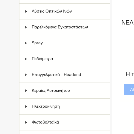
Λύσεις Οπτικών Ινών
145
ΝΈΑ
Παρελκόμενα Εγκαταστάσεων
48
Spray
8
Πεδιόμετρα
6
Η τ
Επαγγελματικά - Headend
173
Λ
Κεραίες Αυτοκινήτου
4
Ηλεκτροκίνηση
9
Φωτοβολταϊκά
8