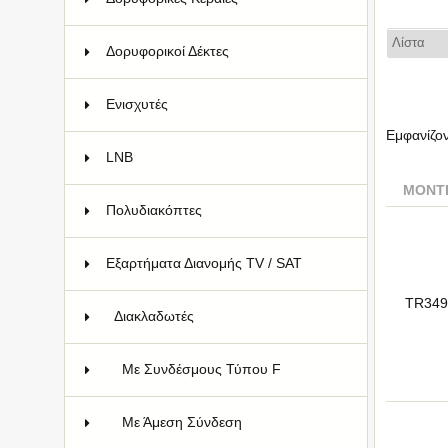
Δορυφορικοί Δέκτες
12
Ενισχυτές
83
Εμφανίζο
LNB
34
ΜΟΝΤ
Πολυδιακόπτες
129
Εξαρτήματα Διανομής TV / SAT
107
TR349
Διακλαδωτές
47
Με Συνδέσμους Τύπου F
36
Με Άμεση Σύνδεση
7