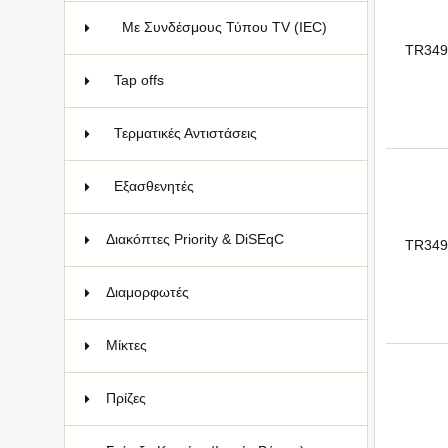
Με Συνδέσμους Τύπου TV (IEC)
4
TR349
Tap offs
43
Τερματικές Αντιστάσεις
5
Εξασθενητές
12
Διακόπτες Priority & DiSEqC
13
TR349
Διαμορφωτές
15
Μίκτες
13
Πρίζες
60