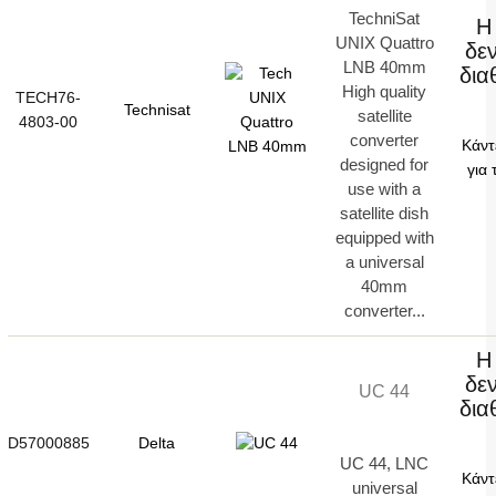
TechniSat
Η
UNIX Quattro
δεν
LNB 40mm
δια
High quality
TECH76-
Technisat
satellite
4803-00
converter
Κάντ
designed for
για 
use with a
satellite dish
equipped with
a universal
40mm
converter...
Η
δεν
UC 44
δια
D57000885
Delta
UC 44, LNC
Κάντ
universal