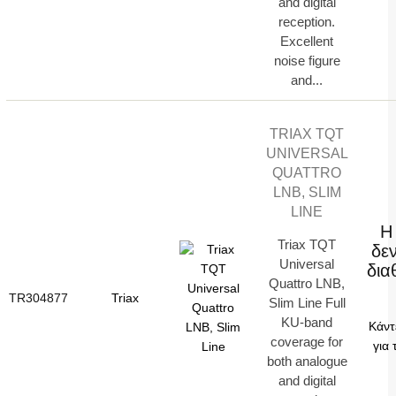
and digital
reception.
Excellent
noise figure
and...
TRIAX TQT
UNIVERSAL
QUATTRO
LNB, SLIM
LINE
Η
Triax TQT
δεν
Universal
δια
Quattro LNB,
TR304877
Triax
Slim Line Full
KU-band
Κάντ
coverage for
για 
both analogue
and digital