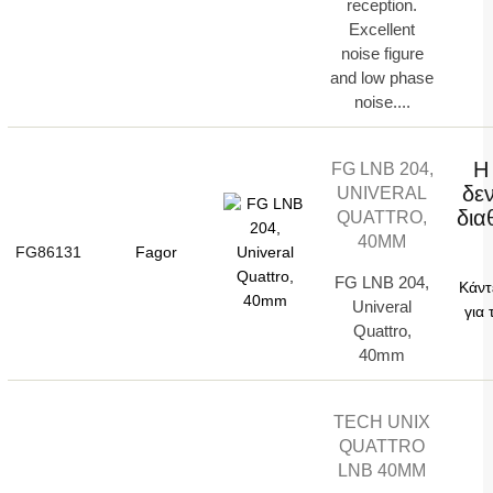
reception.
Excellent
noise figure
and low phase
noise....
Η
FG LNB 204,
δεν
UNIVERAL
δια
QUATTRO,
40MM
FG86131
Fagor
FG LNB 204,
Κάντ
Univeral
για 
Quattro,
40mm
TECH UNIX
QUATTRO
LNB 40MM