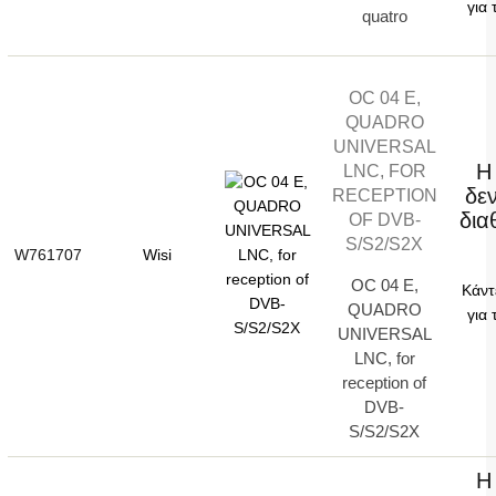
για 
quatro
OC 04 E,
QUADRO
UNIVERSAL
Η
LNC, FOR
δεν
RECEPTION
δια
OF DVB-
S/S2/S2X
W761707
Wisi
OC 04 E,
Κάντ
QUADRO
για 
UNIVERSAL
LNC, for
reception of
DVB-
S/S2/S2X
Η