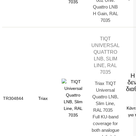
002 Univ.
Quattro LNB
H Gain, RAL
7035
TIQT
UNIVERSAL
QUATTRO
LNB, SLIM
LINE, RAL
7035
Η
δεν
Triax TIQT
δια
Universal
Quattro LNB,
TR304844
Triax
Slim Line,
Κάντ
RAL 7035
για 
Full KU-band
coverage for
both analogue