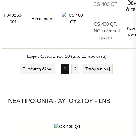
δεν
CS 400 QT
δια
H940253-
Hirschmann
001
CS 400 QT,
Κάντ
LNC universal
για 
quatro
Εμφανίζονται
1
έως
10
(από
11
προϊόντα)
Εμφάνιση όλων
1
2
[Επόμενη >>]
ΝΈΑ ΠΡΟΪΌΝΤΑ - ΑΥΓΟΎΣΤΟΥ - LNB