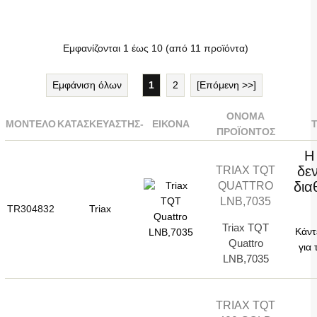
Εμφανίζονται
1
έως
10
(από
11
προϊόντα)
Εμφάνιση όλων
1
2
[Επόμενη >>]
ΌΝΟΜΑ
ΜΟΝΤΈΛΟ
ΚΑΤΑΣΚΕΥΑΣΤΉΣ-
ΕΙΚΌΝΑ
ΠΡΟΪΌΝΤΟΣ
Η
δεν
TRIAX TQT
δια
QUATTRO
LNB,7035
TR304832
Triax
Triax TQT
Κάντ
Quattro
για 
LNB,7035
TRIAX TQT