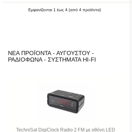
Εμφανίζονται
1
έως
4
(από
4
προϊόντα)
ΝΈΑ ΠΡΟΪΌΝΤΑ - ΑΥΓΟΎΣΤΟΥ -
ΡΑΔΙΌΦΩΝΑ - ΣΥΣΤΉΜΑΤΑ HI-FI
TechniSat DigiClock Radio 2 FM με οθόνη LED